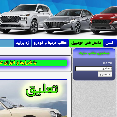
اکسل
دانش فنی اتومبیل
مطالب مرتبط با خودرو
زه پراید
جستجوی مطالب سایت
با شرایط و اجزای ت
search
جستجو