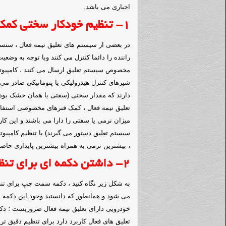
اجباری می باشد.
1-
تنظیم خودکار سختی کمک
در بعضی از سیستم های تعلیق نیمه فعال ، سنسو
راننده را دائما کنترل می کنند و
با توجه به وضعی
مخصوص سیستم تعلیق ارسال می کنند ، کامپیوتر 
شیرهای کنترل هیدرولیکی یا پنوماتیکی صادر می ک
دارند که مقدار سختی
(سفتی یا همان خشک بود
تعلیق نیمه فعال ، کمک فنرهای مخصوصی استفاد
میزان نرمی یا سفتی را دارا می باشند و این ک
سیستم تعلیق دستور می گیرند) با تنظیم کامپیو
، بیشترین نرمی به همراه بیشترین پایداری حاص
2-
داشتن دکمه ای برای تنظی
به شکل زیر نگاه کنید ، دکمه سمت چپ برای تنظی
می شود و همانطور که دانستید وجود این دکمه ی
خودرویی دارای تعلیق نیمه فعال ضروریست ؛ دک
تعلیق های فعال کاربرد دارد برای تنظیم دقیق ت