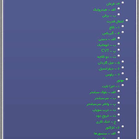
3- فرمان
الف - هیدرولیک
ب - برقی
انتقال قدرت
1- کلاچ
4 - گیربکس
الف - دستی
ب - اتوماتیک
پ - CVT
ت - دو کلاچه
5 - میل گاردان
6 - دیفرانسیل
7 - پلوس
موتور
1- اجزا ثابت
الف - بلوک سیلندر
ب - سرسیلندر
پ - واشر سرسیلندر
ت - درب سوپاپ
ث - خروج دود
ج - خنک کاری
6- انژکتور
الف - سنسورها