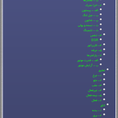
ب - عملگرها
2- اجزا محرک
الف - پیستون
ب - میل لنگ
پ - شاتون
ت - تسمه و پولی
ث - تایمینگ
3- تنفس
EGR
4- کاربراتور
5- جرقه
7- پارامترها
الف - قدرت موتور
ب - آرایش موتور
تعلیق
1- چرخ
2- جلو
3- عقب
4- غیرفعال
5- نیمه فعال
6- فعال
اتاق
1- بدنه
2- برق