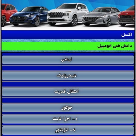
اکسل
دانش فنی اتومبیل
ایمنی
هیدرولیک
انتقال قدرت
موتور
1- اجزا ثابت
6- انژکتور