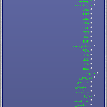
3- پشت سری
4- پایدار کننده
ABS
EBD
CBC
EBA
ESP
TCS
HAC
DAK
5- هشدار دهنده
FCW
PDW
MOD
LDW
BSD
هیدرولیک
1- روانکاری
الف - موتور
ب - گیربکس
پ - گیریس
2- ترمز
الف - دیسکی
ب - کاسه ای