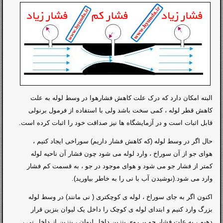
البته امکان دارد که درک علت کاهش فشارهوا در وسط لوله به علت
کاهش قطر لوله ، کمی سخت باشد ولی با استفاده از فرمول برنولی
قابل اثبات است و در آزمایشگاه ها نیز صداقت خود را اثبات کرده است.
حال اگر در وسط لوله (که کاهش فشار داریم) سوراخی ایجاد کنیم ،
هوای جو از آن سوراخ ، وارد لوله می شود چون فشار آن ناحیه لوله
کمتر از فشار جو می شود و هوای موجود در جو ، به قسمت کم فشار
وارد می شود.(نوشیدن آب با نی را به خاطر بیاورید).
اکنون اگر به جای سوراخ ، لوله ی کوچکتری ( نی مانند) در وسط لوله
بزرگ وارد کنیم و ابتدای لوله ی کوچک را داخل یک لیوان بنزین قرار
دهیم ، به علت فشار جو بر روی بنزین داخل لیوان ، بنزین از داخل نی ،