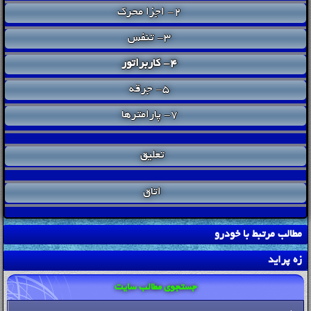
2- اجزا محرک
3- تنفس
4- کاربراتور
5- جرقه
7- پارامترها
تعلیق
اتاق
مطالب مرتبط با خودرو
زه پراید
جستجوی مطالب سایت