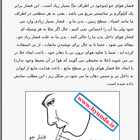
فشار هوای جو (موجود در اطراف ما) بسیار زیاد است ، این فشار برابر
یک کیلوگرم بر سانتیمتر مربع می باشد ، یعنی به هر سطحی در اطراف
ما مانند اشیاء ، سطح زمین ، بدن ما و... فشار بسیار زیادی وارد می
شود ولی ما آن را احساس نمی کنیم ، حال اگر مثلا به هر وسیله ای
فشار هوای داخل بدن ما را خالی کنند ، بدن ما به علت فشار زیاد جو ،
مچاله می شود ، حتما تا به حال برای نوشیدن مایعات ، از نی استفاده
کرده اید ، شما با تخلیه هوای درون نی با دهان خود ، باعث ایجاد خلا در
نی می شوید.(خلا به محیطی می گویند که هوا در آن محیط وجود ندارد)
با ایجاد خلا فشار هوای وارد بر سطح مایع ، باعث هدایت مایع از لیوان
به داخل نی و سپس دهان ما می شود.در شکل زیر ، این مطلب نمایش
داده شده است.