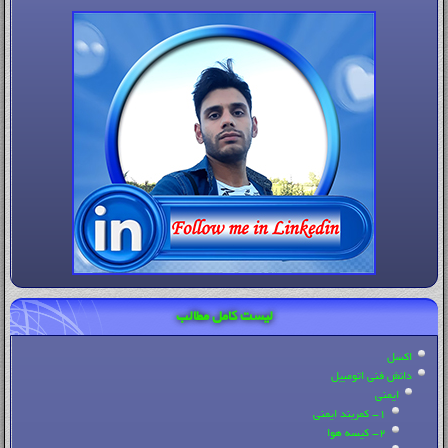
لیست کامل مطالب
اکسل
دانش فنی اتومبیل
ایمنی
1- کمربند ایمنی
2- کیسه هوا