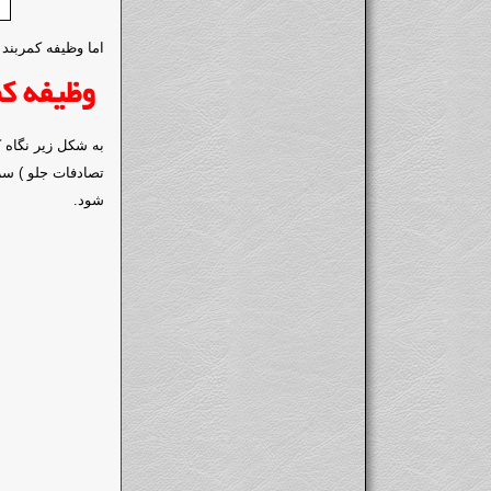
اما وظیفه کمربند
وظیفه کم
به شکل زیر نگاه 
تصادفات جلو ) سر
شود.