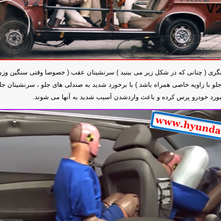
گری ( چنانی که در شکل زیر می بینید ) سرنشینان عقب ( خصوصا وقتی سنگین وزن 
جلو با زاویه خاصی همراه باشد ) با برخورد شدید به صندلی های جلو ، سرنشینان جل
ورد خودرو پرس کرده و باعث واردشدن آسیب شدید به آنها می شوند.