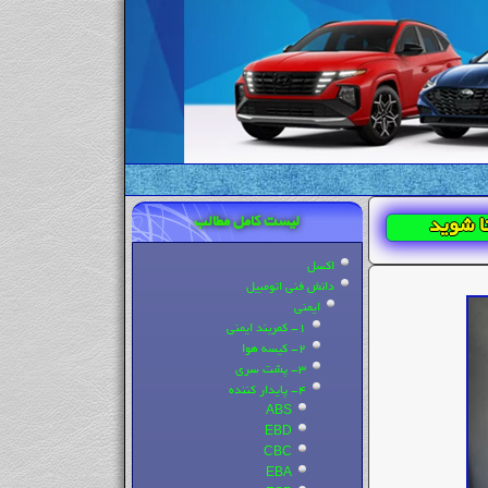
لیست کامل مطالب
ا شوید
اکسل
دانش فنی اتومبیل
ایمنی
1- کمربند ایمنی
2- کیسه هوا
3- پشت سری
4- پایدار کننده
ABS
EBD
CBC
EBA