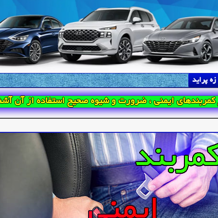
زه پراید
ع کمربندهای ایمنی ، ضرورت و شیوه صحیح استفاده از آن آشن