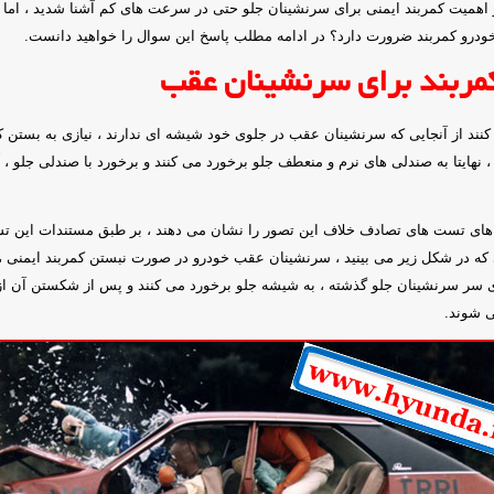
 و اهمیت کمربند ایمنی برای سرنشینان جلو حتی در سرعت های کم آشنا شدید ، اما آ
درو کمربند ضرورت دارد؟ در ادامه مطلب پاسخ این سوال را خواهید دانست.
مربند برای سرنشینان عقب
نند از آنجایی که سرنشینان عقب در جلوی خود شیشه ای ندارند ، نیازی به بستن کم
نهایتا به صندلی های نرم و منعطف جلو برخورد می کنند و برخورد با صندلی جلو ، 
م های تست های تصادف خلاف این تصور را نشان می دهند ، بر طبق مستندات این ت
 که در شکل زیر می بینید ، سرنشینان عقب خودرو در صورت نبستن کمربند ایمنی ،
لای سر سرنشینان جلو گذشته ، به شیشه جلو برخورد می کنند و پس از شکستن آن ا
ی شوند.