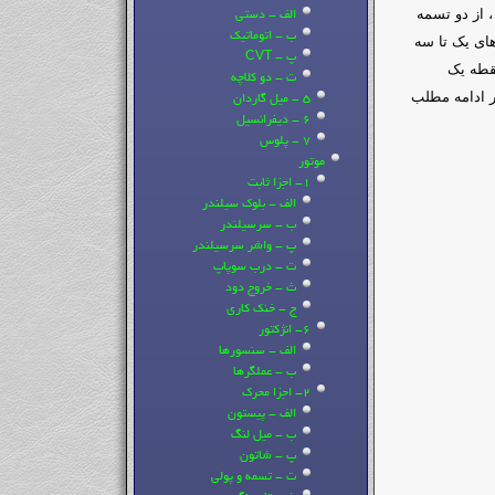
 از دو تسمه
الف - دستی
ب - اتوماتیک
های یک تا سه
پ - CVT
نقطه یک
ت - دو کلاچه
ر ادامه مطلب
5 - میل گاردان
6 - دیفرانسیل
7 - پلوس
موتور
1- اجزا ثابت
الف - بلوک سیلندر
ب - سرسیلندر
پ - واشر سرسیلندر
ت - درب سوپاپ
ث - خروج دود
ج - خنک کاری
6- انژکتور
الف - سنسورها
ب - عملگرها
2- اجزا محرک
الف - پیستون
ب - میل لنگ
پ - شاتون
ت - تسمه و پولی