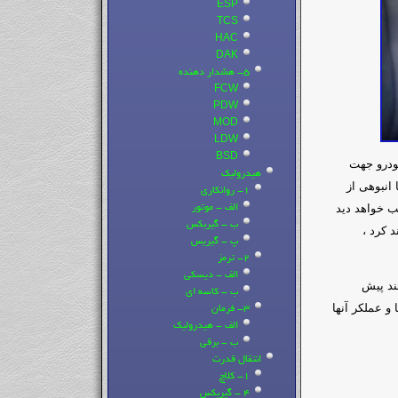
ESP
TCS
HAC
DAK
5- هشدار دهنده
FCW
PDW
MOD
LDW
BSD
خودرو جهت
هیدرولیک
انبوهی از
1- روانکاری
یب خواهد دید
الف - موتور
ب - گیربکس
 کرد ،
پ - گیریس
2- ترمز
الف - دیسکی
ند پیش
ب - کاسه ای
و عملکر آنها
3- فرمان
الف - هیدرولیک
ب - برقی
انتقال قدرت
1- کلاچ
4 - گیربکس