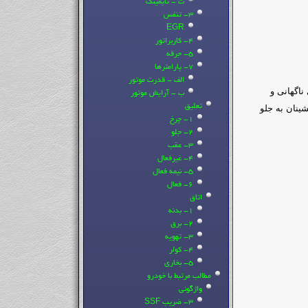
ث - تایمینگ
3- تنفس
EGR
4- کاربراتور
5- جرقه
7- پارامترها
الف - قدرت موتور
اگهانی و
ب - آرایش موتور
تعلیق
ینان به جلو
1- چرخ
2- جلو
3- عقب
4- غیرفعال
5- نیمه فعال
6- فعال
اتاق
1- بدنه
2- برق
3- تهویه
4- کولر
5- بخاری
مطالب مرتبط با خودرو
واژگونی
3- ضریب SSF