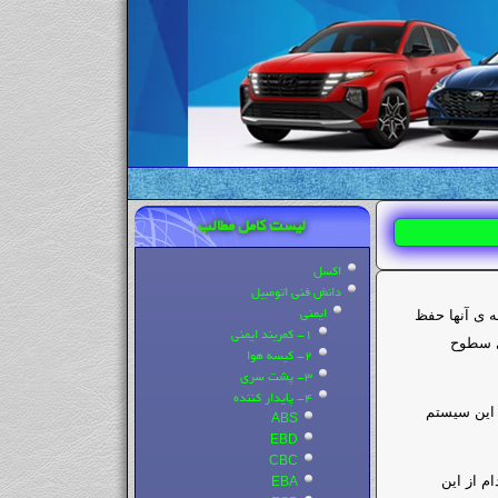
لیست کامل مطالب
اکسل
دانش فنی اتومبیل
ه ی آنها حفظ
ایمنی
1- کمربند ایمنی
وی سطوح
2- کیسه هوا
3- پشت سری
4- پایدار کننده
 این سیستم
ABS
EBD
CBC
م از این
EBA