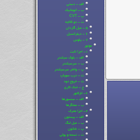
الف - دستی
ب - اتوماتیک
پ - CVT
ت - دو کلاچه
5 - میل گاردان
6 - دیفرانسیل
7 - پلوس
موتور
1- اجزا ثابت
الف - بلوک سیلندر
ب - سرسیلندر
پ - واشر سرسیلندر
ت - درب سوپاپ
ث - خروج دود
ج - خنک کاری
6- انژکتور
الف - سنسورها
ب - عملگرها
2- اجزا محرک
الف - پیستون
ب - میل لنگ
پ - شاتون
ت - تسمه و پولی