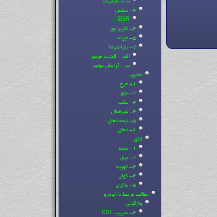
ث - تایمینگ
3- تنفس
EGR
4- کاربراتور
5- جرقه
7- پارامترها
الف - قدرت موتور
ب - آرایش موتور
تعلیق
1- چرخ
2- جلو
3- عقب
4- غیرفعال
5- نیمه فعال
6- فعال
اتاق
1- بدنه
2- برق
3- تهویه
4- کولر
5- بخاری
مطالب مرتبط با خودرو
واژگونی
3- ضریب SSF