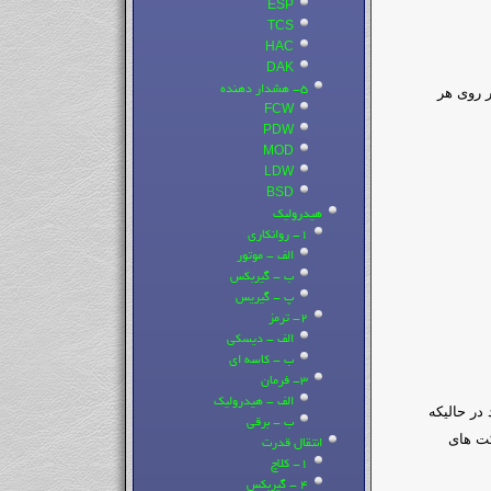
ESP
TCS
HAC
DAK
5- هشدار دهنده
ر روی هر
FCW
PDW
MOD
LDW
BSD
هیدرولیک
1- روانکاری
الف - موتور
ب - گیربکس
پ - گیریس
2- ترمز
الف - دیسکی
ب - کاسه ای
3- فرمان
الف - هیدرولیک
در حالیکه
ب - برقی
م ASR نیز در برخی شرکت های
انتقال قدرت
1- کلاچ
4 - گیربکس