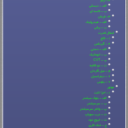
2- ترمز
الف - دیسکی
ب - کاسه ای
3- فرمان
الف - هیدرولیک
ب - برقی
انتقال قدرت
1- کلاچ
4 - گیربکس
الف - دستی
ب - اتوماتیک
پ - CVT
ت - دو کلاچه
5 - میل گاردان
6 - دیفرانسیل
7 - پلوس
موتور
1- اجزا ثابت
الف - بلوک سیلندر
ب - سرسیلندر
پ - واشر سرسیلندر
ت - درب سوپاپ
ث - خروج دود
ج - خنک کاری