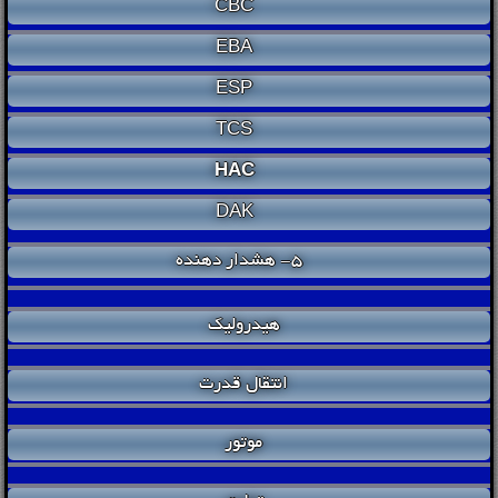
CBC
EBA
ESP
TCS
HAC
DAK
5- هشدار دهنده
هیدرولیک
انتقال قدرت
موتور