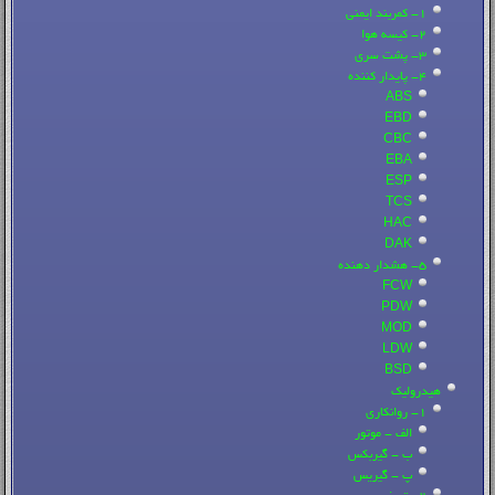
1- کمربند ایمنی
2- کیسه هوا
3- پشت سری
4- پایدار کننده
ABS
EBD
CBC
EBA
ESP
TCS
HAC
DAK
5- هشدار دهنده
FCW
PDW
MOD
LDW
BSD
هیدرولیک
1- روانکاری
الف - موتور
ب - گیربکس
پ - گیریس