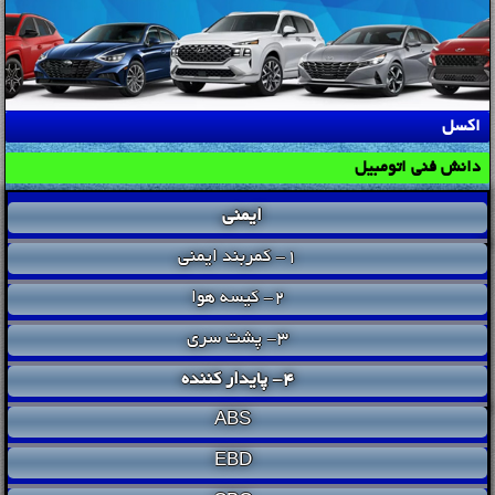
اکسل
دانش فنی اتومبیل
ایمنی
1- کمربند ایمنی
2- کیسه هوا
3- پشت سری
4- پایدار کننده
ABS
EBD