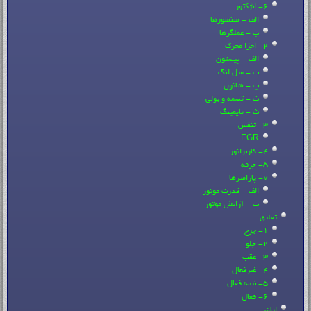
6- انژکتور
الف - سنسورها
ب - عملگرها
2- اجزا محرک
الف - پیستون
ب - میل لنگ
پ - شاتون
ت - تسمه و پولی
ث - تایمینگ
3- تنفس
EGR
4- کاربراتور
5- جرقه
7- پارامترها
الف - قدرت موتور
ب - آرایش موتور
تعلیق
1- چرخ
2- جلو
3- عقب
4- غیرفعال
5- نیمه فعال
6- فعال
اتاق