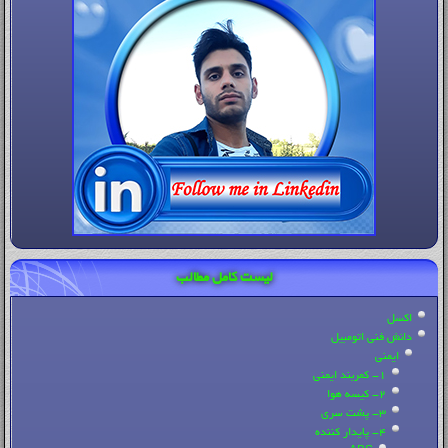
لیست کامل مطالب
اکسل
دانش فنی اتومبیل
ایمنی
1- کمربند ایمنی
2- کیسه هوا
3- پشت سری
4- پایدار کننده