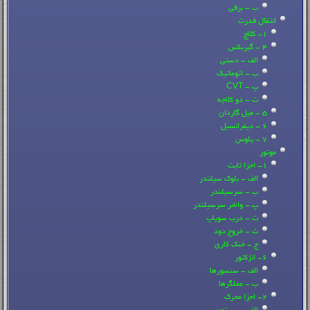
ب - برقی
انتقال قدرت
1- کلاچ
4 - گیربکس
الف - دستی
ب - اتوماتیک
پ - CVT
ت - دو کلاچه
5 - میل گاردان
6 - دیفرانسیل
7 - پلوس
موتور
1- اجزا ثابت
الف - بلوک سیلندر
ب - سرسیلندر
پ - واشر سرسیلندر
ت - درب سوپاپ
ث - خروج دود
ج - خنک کاری
6- انژکتور
الف - سنسورها
ب - عملگرها
2- اجزا محرک