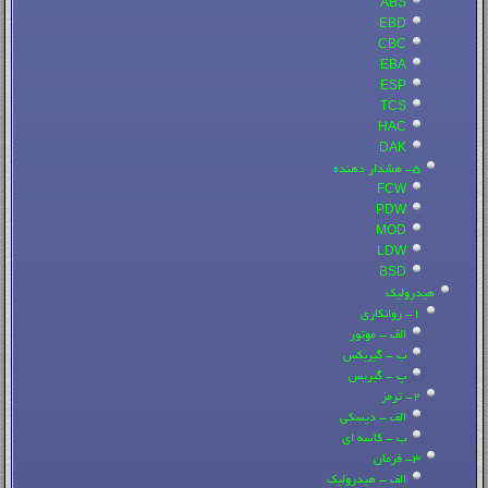
ABS
EBD
CBC
EBA
ESP
TCS
HAC
DAK
5- هشدار دهنده
FCW
PDW
MOD
LDW
BSD
هیدرولیک
1- روانکاری
الف - موتور
ب - گیربکس
پ - گیریس
2- ترمز
الف - دیسکی
ب - کاسه ای
3- فرمان
الف - هیدرولیک