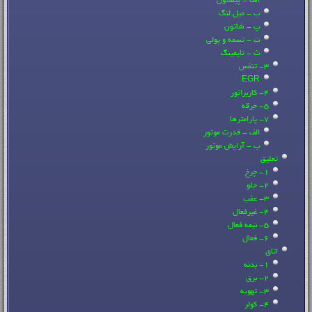
الف - پیستون
ب - میل لنگ
پ - شاتون
ت - تسمه و پولی
ث - تایمینگ
3- تنفس
EGR
4- کاربراتور
5- جرقه
7- پارامترها
الف - قدرت موتور
ب - آرایش موتور
تعلیق
1- چرخ
2- جلو
3- عقب
4- غیرفعال
5- نیمه فعال
6- فعال
اتاق
1- بدنه
2- برق
3- تهویه
4- کولر